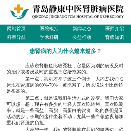
网站首页
医院概括
新闻动态
医师介绍
科室导航
学术科研
公益行动
肾病知识
患肾病的人为什么越来越多？
应该说肾脏也比较冤枉，它是因为别的病没及时
的治疗或者没及时的重视把它给拖累的。
第一点，我刚才举了这三个例子，大约占我们临
床现在肾脏病的60%-70%，被拖累了，所以说这个比例还
是很高的。
第二点，就是说我们生活方式的改变。我们大家
可以想一想，现在有多少的年轻人喜欢吃烧烤、喜欢吃涮
串，就是一些高盐、高脂、高蛋白的饮食，吃的多但是又
活动的少，长期的这种坐着不动，尤其一些白领熬夜都加
重我们肾脏的负担。
大家想一想，我们的肾脏就在我们的腰两边，你