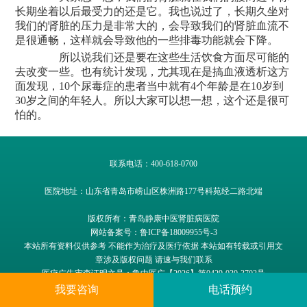
长期坐着以后最受力的还是它。我也说过了，长期久坐对
我们的肾脏的压力是非常大的，会导致我们的肾脏血流不
是很通畅，这样就会导致他的一些排毒功能就会下降。
所以说我们还是要在这些生活饮食方面尽可能的
去改变一些。也有统计发现，尤其现在是搞血液透析这方
面发现，10个尿毒症的患者当中就有4个年龄是在10岁到
30岁之间的年轻人。所以大家可以想一想，这个还是很可
怕的。
联系电话：400-618-0700
医院地址：山东省青岛市崂山区株洲路177号科苑经二路北端
版权所有：青岛静康中医肾脏病医院
网站备案号：鲁ICP备18009955号-3
本站所有资料仅供参考 不能作为治疗及医疗依据 本站如有转载或引用文
章涉及版权问题 请速与我们联系
医疗广告审查证明文号：
鲁中医广【2026】第0429-030-3702号
我要咨询
电话预约